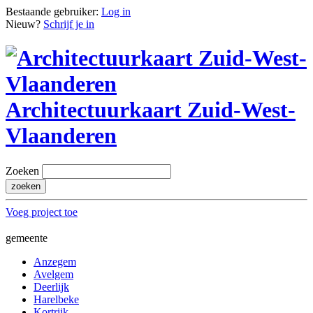
Bestaande gebruiker:
Log in
Nieuw?
Schrijf je in
Architectuurkaart Zuid-West-
Vlaanderen
Zoeken
Voeg project toe
gemeente
Anzegem
Avelgem
Deerlijk
Harelbeke
Kortrijk